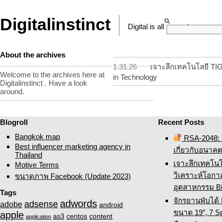
Digitalinstinct
Digital is all around
About the archives
1.31.26
เจาะลึกเทคโนโลยี T
Welcome to the archives here at
in
Technology
Digitalinstinct . Have a look
around.
Blogroll
Recent Posts
Bangkok map
RSA-2048: ค
Best influencer marketing agency in
เกี่ยวกับอนาค
Thailand
เจาะลึกเทคโน
Motive Terms
วิเคราะห์โอก
ขนาดภาพ Facebook (Update 2023)
อุตสาหกรรม Bi
Tags
จักรยานพับได้
adwords
adsense
adobe
android
ขนาด 19″, 7 Sp
apple
as3
centos
content
application