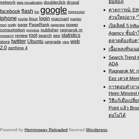
มือสอง]
network
doubleclick
drupal
data visualization
google
คาดการณ์: Eth
flash
facebook
fun
impression
ส่วนใหญ่อาจ “
iphone
login
linux
macroart
joomla
mambo
page
PageRank
power
เปิดลิสต์ 5 Inf
next
oreilly
pageview
consumption
publisher
ragnarok m
previous
Agency ชั้นนำ
root
statistics
review
search
seo
research
ตลาดต้องจับต
twitter
Ubuntu
web
store
upgrade
view
2.0
zenfone 4
เนื้อเพลงทินเนอ
Search Trend 
ADA
Ragnarok M: 
Eez เควส Ment
การตอบคำถามเ
Heim Minstrel
วิธีแก้เมื่อเปล
Point แล้ว Broa
ต่อไม่ได้
Powered by
Hemingway Reloaded
flavored
Wordpress
.