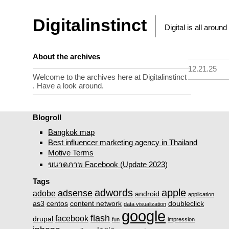
Digitalinstinct
Digital is all around
About the archives
12.21.25
Welcome to the archives here at Digitalinstinct
. Have a look around.
Blogroll
Bangkok map
Best influencer marketing agency in Thailand
Motive Terms
ขนาดภาพ Facebook (Update 2023)
Tags
adwords
apple
adsense
adobe
android
application
as3
centos
content network
doubleclick
data visualization
google
flash
facebook
drupal
fun
impression