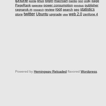
iphone
login
linux
macroart
page
joomla
mambo
next
oreilly
PageRank
power consumption
publisher
pageview
previous
root
statistics
ragnarok m
review
search
seo
research
twitter
Ubuntu
web 2.0
store
upgrade
zenfone 4
view
Powered by
Hemingway Reloaded
flavored
Wordpress
.