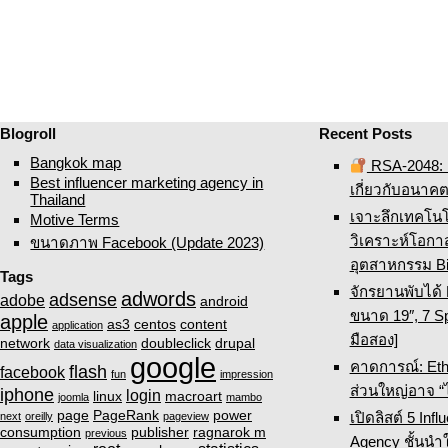
Blogroll
Recent Posts
Bangkok map
RSA-2048: ค
Best influencer marketing agency in
เกี่ยวกับอนาค
Thailand
เจาะลึกเทคโน
Motive Terms
วิเคราะห์โอก
ขนาดภาพ Facebook (Update 2023)
อุตสาหกรรม Bi
Tags
จักรยานพับได้
adwords
adsense
adobe
android
ขนาด 19″, 7 Sp
apple
as3
centos
content
application
มือสอง]
network
doubleclick
drupal
data visualization
google
คาดการณ์: Eth
flash
facebook
fun
impression
ส่วนใหญ่อาจ “
iphone
login
linux
macroart
joomla
mambo
page
PageRank
power
เปิดลิสต์ 5 Inf
next
oreilly
pageview
consumption
publisher
ragnarok m
previous
Agency ชั้นนำ