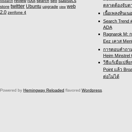
root
statistics
review
search
seo
research
ตลาดต้องจับต
twitter
Ubuntu
web
store
upgrade
view
2.0
zenfone 4
เนื้อเพลงทินเนอ
Search Trend 
ADA
Ragnarok M: 
Eez เควส Ment
การตอบคำถามเ
Heim Minstrel
วิธีแก้เมื่อเปล
Point แล้ว Broa
ต่อไม่ได้
Powered by
Hemingway Reloaded
flavored
Wordpress
.