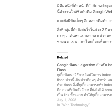
มีทีมหนึ่งที่ทำหน้าที่กำจัด webs
นี้ทำงานใกล้ชิดกับทีม Google We
และยังมีทีมเล็กๆ อีกหลายทีมทำ pr
สิ่งที่กลุ่มนี้กำลังสนใจในช่วง 2 
ตรงๆว่าค้นหาแบบสากล แต่วามหมา
ของพวกเราภาษาไทยก็จะเห็นการพัฒ
Related
Google พัฒนา algorithm สำหรับ ind
Flash
กูเกิ้ลพัฒนาวิธีการใหม่ในการ index
flash ข่าวนี้เป็นข่าวดีสุดๆ สำหรับ
ด้วย flash สิ่งที่กูเกิ้ลสามารถทำ inde
คือ ส่วนที่เป็นตัวอักษรที่ยังไม่ได้ brea
เป็น link ทั้งหลาย ทำให้กูเกิ้ลสามา
ไซต์เราได้ทั่วถึงมากขึ้น ตัวอักษรที่
July 1, 2008
flv ไม่สามารถ index ได้ แล้วเราจำ
In "Web Technology"
กับไฟล์ swf มั๊ย - กูเกิ้ลบอกว่าไม่ต้อ