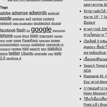
อุตสาหกรรม Bi
Tags
จักรยานพับได้
adwords
adsense
adobe
android
ขนาด 19″, 7 Sp
apple
as3
centos
content
application
มือสอง]
network
doubleclick
drupal
data visualization
google
คาดการณ์: Eth
flash
facebook
fun
impression
ส่วนใหญ่อาจ “
iphone
login
linux
macroart
joomla
mambo
page
PageRank
power
เปิดลิสต์ 5 Inf
next
oreilly
pageview
consumption
publisher
ragnarok m
previous
Agency ชั้นนำ
root
statistics
review
search
seo
research
ตลาดต้องจับต
twitter
Ubuntu
web
store
upgrade
view
2.0
zenfone 4
เนื้อเพลงทินเนอ
Search Trend 
ADA
Ragnarok M: 
Eez เควส Ment
การตอบคำถามเ
Heim Minstrel
วิธีแก้เมื่อเปล
Point แล้ว Broa