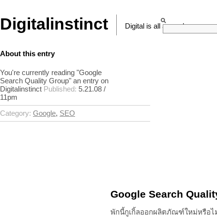
Digitalinstinct
Digital is all around
About this entry
You're currently reading "Google
Search Quality Group" an entry on
Digitalinstinct
Published:
5.21.08 /
11pm
Category:
Google
,
SEO
Google Search Qualit
พักนี้กูเกิ้ลออกผลิตภัณฑ์ใหม่หรือไ