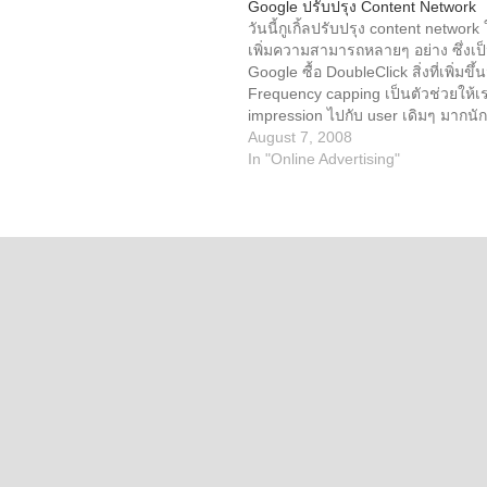
Google ปรับปรุง Content Network
ปัญหาที่มีอยู่ในตอนนี้ การใช้ Javas
วันนี้กูเกิ้ลปรับปรุง content network 
load Flash บางวิธีอาจทำให้กูเกิ้ลไ
เพิ่มความสามารถหลายๆ อย่าง ซึ่งเป
Flash ได้ ตอนนี้กูเกิ้ลจะไม่ทำรวมเนื
Google ซื้อ DoubleClick สิ่งที่เพิ่มขึ้
เข้ามา เช่น xml หรือการ load swf 
Frequency capping เป็นตัวช่วยให้เร
ว่าเป็นคนละไฟล์ และทำการ…
impression ไปกับ user เดิมๆ มากนั
Reporting ให้ข้อมูลว่าหลังจาก run
August 7, 2008
แล้วมีคนเห็นชิ้นโฆษณาเราถี่แค่ไหน ถ้
In "Online Advertising"
อัตราการคลิกจะต่ำลง Ads Quality ป
performance ของ ads ใน content n
Through Conversion ทำให้ advertiser
เห็นชิ้นโฆษณาจากเวบไซต์ไหนแล้วม
page มากกว่ากัน ซึ่งทำให้ตัดสินใจเล
อยูใน campaign เราได้ดีขึ้น ทั้งหมด
การที่กูเกิ้ลใช้…