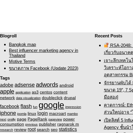
Blogroll
Recent Posts
Bangkok map
RSA-2048: ค
Best influencer marketing agency in
เกี่ยวกับอนาค
Thailand
เจาะลึกเทคโน
Motive Terms
วิเคราะห์โอก
ขนาดภาพ Facebook (Update 2023)
อุตสาหกรรม Bi
Tags
จักรยานพับได้
adwords
adsense
adobe
android
ขนาด 19″, 7 Sp
apple
as3
centos
content
application
มือสอง]
network
doubleclick
drupal
data visualization
google
คาดการณ์: Eth
flash
facebook
fun
impression
ส่วนใหญ่อาจ “
iphone
login
linux
macroart
joomla
mambo
page
PageRank
power
เปิดลิสต์ 5 Inf
next
oreilly
pageview
consumption
publisher
ragnarok m
previous
Agency ชั้นนำ
root
statistics
review
search
seo
research