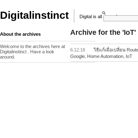
Digitalinstinct
Digital is all around
Archive for the 'IoT
About the archives
Welcome to the archives here at
6.12.18
วิธีแก้เมื่อเปลี่ยน Ro
Digitalinstinct . Have a look
Google
,
Home Automation
,
IoT
around.