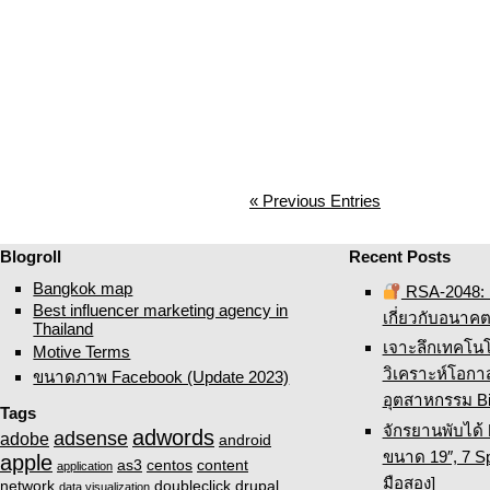
« Previous Entries
Blogroll
Recent Posts
Bangkok map
RSA-2048: ค
Best influencer marketing agency in
เกี่ยวกับอนาค
Thailand
เจาะลึกเทคโน
Motive Terms
วิเคราะห์โอก
ขนาดภาพ Facebook (Update 2023)
อุตสาหกรรม Bi
Tags
จักรยานพับได้
adwords
adsense
adobe
android
ขนาด 19″, 7 Sp
apple
as3
centos
content
application
มือสอง]
network
doubleclick
drupal
data visualization