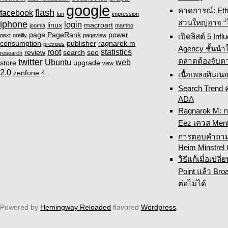
google
คาดการณ์: Eth
flash
facebook
fun
impression
ส่วนใหญ่อาจ “
iphone
login
linux
macroart
joomla
mambo
page
PageRank
power
เปิดลิสต์ 5 Inf
next
oreilly
pageview
consumption
publisher
ragnarok m
previous
Agency ชั้นนำ
root
statistics
review
search
seo
research
ตลาดต้องจับต
twitter
Ubuntu
web
store
upgrade
view
2.0
zenfone 4
เนื้อเพลงทินเนอ
Search Trend 
ADA
Ragnarok M: 
Eez เควส Ment
การตอบคำถามเ
Heim Minstrel
วิธีแก้เมื่อเปล
Point แล้ว Broa
ต่อไม่ได้
Powered by
Hemingway Reloaded
flavored
Wordpress
.