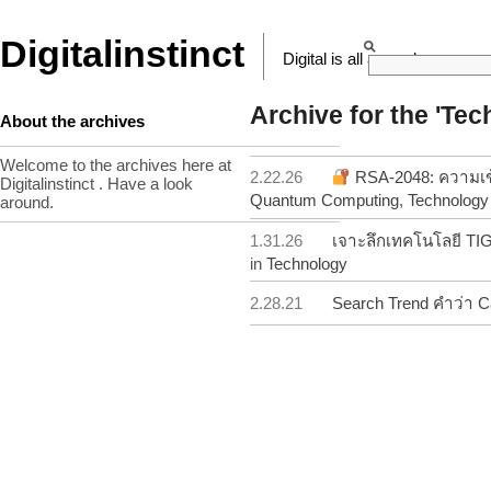
Digitalinstinct
Digital is all around
Archive for the 'Te
About the archives
Welcome to the archives here at
2.22.26
RSA-2048: ความเข้
Digitalinstinct . Have a look
Quantum Computing
,
Technology
around.
1.31.26
เจาะลึกเทคโนโลยี T
in
Technology
2.28.21
Search Trend คำว่า 