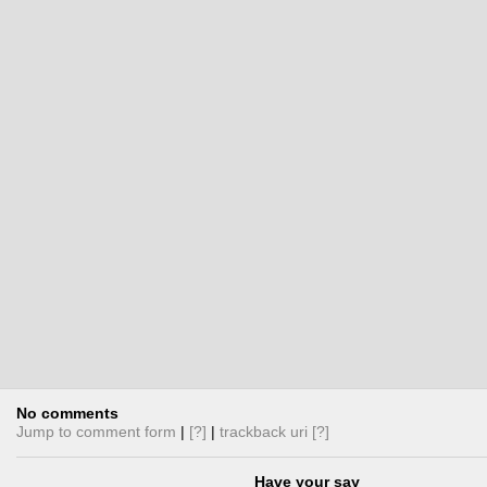
แก่นของการจัดกันดับ สิ่งสำคัญที่สุ
อันดับก็คือ PageRank algorithm ถึง
เป็นเพียงแค่องค์ประกอบหนึ่งในระบ
การจัดอันดับ องค์ประกอบอื่นๆ ได้แก
models (การทำความเข้าใจ วลี, คำ
เหมือน,diacritics,การสะกดคำผิด และ
query…
No comments
Jump to comment form
|
[?]
|
trackback uri
[?]
Have your say