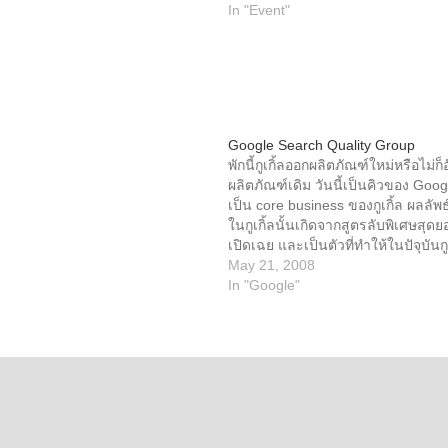
In "Event"
Google Search Quality Group
พักนี้กูเกิ้ลออกผลิตภัณฑ์ใหม่หรือไม่ก
ผลิตภัณฑ์เดิม วันนี้เป็นคิวของ Goog
เป็น core business ของกูเกิ้ล ผลลั
ในกูเกิ้ลนั้นเกิดจากสูตรลับพิเศษสุดยอด
เปิดเฉย และเป็นตัวที่ทำให้ในปัจุบันกูเกิ
แข่งไกลลิบ การที่จะให้เวบไซต์หรือ
May 21, 2008
อยู่ในอันดับต้นๆ (ranking) ของผลลัพธ
In "Google"
SEO (Search Engine Optimization) 
วงการคนทำเวบตอนนี้กำลังบ้าทำ SEO
เรียกว่า SEO fever ก็ว่าได้ ตอนนี้กูเก
สูตรลับออกมาบ้างเป็นบางส่วน (กูเกิ้
สูตรออกมาทั้งหมดแน่ๆ เพราะเค้าต้อง
ทันและยังต้องป้องกันพวกคิดไม่ซื่อ)
กลุ่ม "Search Quality" นำโดย Udi 
Engineering) หัวใจของกลุ่มนี้คือทีม