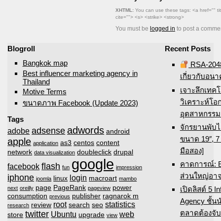
XHTML:
You can use these tags: <a href="" ti
cite=""> <s> <strike> <strong>
You must be
logged in
to post a comme
Blogroll
Recent Posts
Bangkok map
RSA-2048
Best influencer marketing agency in
เกี่ยวกับอน
Thailand
เจาะลึกเทค
Motive Terms
วิเคราะห์โ
ขนาดภาพ Facebook (Update 2023)
อุตสาหกรรม 
Tags
จักรยานพับไ
adwords
adsense
adobe
android
ขนาด 19″, 7 
apple
as3
centos
content
application
มือสอง]
network
doubleclick
drupal
data visualization
google
คาดการณ์: E
flash
facebook
fun
impression
ส่วนใหญ่อาจ
iphone
login
linux
macroart
joomla
mambo
page
PageRank
power
เปิดลิสต์ 5 I
next
oreilly
pageview
consumption
publisher
ragnarok m
previous
Agency ชั้น
root
statistics
review
search
seo
research
ตลาดต้องจั
twitter
Ubuntu
web
store
upgrade
view