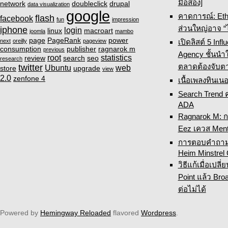
มือสอง]
network
doubleclick
drupal
data visualization
google
คาดการณ์: Eth
flash
facebook
fun
impression
ส่วนใหญ่อาจ “
iphone
login
linux
macroart
joomla
mambo
page
PageRank
power
เปิดลิสต์ 5 Inf
next
oreilly
pageview
consumption
publisher
ragnarok m
previous
Agency ชั้นนำ
root
statistics
review
search
seo
research
ตลาดต้องจับต
twitter
Ubuntu
web
store
upgrade
view
2.0
zenfone 4
เนื้อเพลงทินเนอ
Search Trend 
ADA
Ragnarok M: 
Eez เควส Ment
การตอบคำถามเ
Heim Minstrel
วิธีแก้เมื่อเปล
Point แล้ว Broa
ต่อไม่ได้
Powered by
Hemingway Reloaded
flavored
Wordpress
.