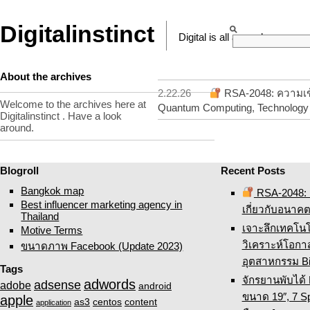
Digitalinstinct
Digital is all around
About the archives
2.22.26
RSA-2048: ความเข้
Welcome to the archives here at
Quantum Computing
,
Technology
Digitalinstinct . Have a look
around.
Blogroll
Recent Posts
Bangkok map
RSA-2048: ค
Best influencer marketing agency in
เกี่ยวกับอนาค
Thailand
เจาะลึกเทคโน
Motive Terms
วิเคราะห์โอก
ขนาดภาพ Facebook (Update 2023)
อุตสาหกรรม Bi
Tags
จักรยานพับได้
adwords
adsense
adobe
android
ขนาด 19″, 7 Sp
apple
as3
centos
content
application