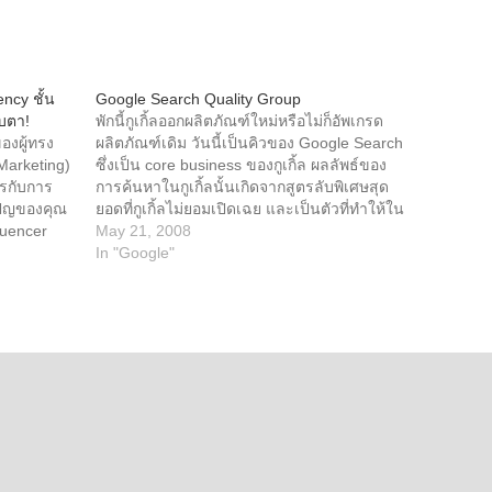
ency ชั้น
Google Search Quality Group
บตา!
พักนี้กูเกิ้ลออกผลิตภัณฑ์ใหม่หรือไม่ก็อัพเกรด
องผู้ทรง
ผลิตภัณฑ์เดิม วันนี้เป็นคิวของ Google Search
Marketing)
ซึ่งเป็น core business ของกูเกิ้ล ผลลัพธ์ของ
ะไรกับการ
การค้นหาในกูเกิ้ลนั้นเกิดจากสูตรลับพิเศษสุด
มเปญของคุณ
ยอดที่กูเกิ้ลไม่ยอมเปิดเฉย และเป็นตัวที่ทำให้ใน
luencer
ปัจุบันกูเกิ้ลทิ้งห่างคู่แข่งไกลลิบ การที่จะให้เวบ
May 21, 2008
านดอลลาร์
ไซต์หรือหน้าเวบของเราอยู่ในอันดับต้นๆ
In "Google"
ยุด ทำให้
(ranking) ของผลลัพธ์ เรียกกันว่า SEO (Search
อเชื่อมต่อ
Engine Optimization) ซึ่งในเมืองไทยวงการคน
มกลางเอเจน
ทำเวบตอนนี้กำลังบ้าทำ SEO กันอยู่ จะเรียกว่า
รว่าใครคือ
SEO fever ก็ว่าได้ ตอนนี้กูเกิ้ลจะเริ่มเปิดเผย
ึงงบ
สูตรลับออกมาบ้างเป็นบางส่วน (กูเกิ้ลไม่มีทาง
เคยไปถึง
เผยสูตรออกมาทั้งหมดแน่ๆ เพราะเค้าต้องกันคู่
ยนขึ้นเพื่อ
แข่งตามทันและยังต้องป้องกันพวกคิดไม่ซื่อ)
ไปเจาะลึก
โดยผ่านทางกลุ่ม "Search Quality" นำโดย Udi
ยุค Data-
Manber (VP Engineering) หัวใจของกลุ่มนี้คือ
้นนำที่จะ
ทีมที่ทำงานด้านแก่นของการจัดกันดับ สิ่งสำคัญ