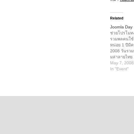
Related
Joomla Day
ช่วยโปรโมท
รวมพลคนใช้จู
หน่อย 1 ปีมี
2008 วันรวม
มล่าลายไทย 
ร่วมกับ ศูนย
May 7, 2008
คอมพิวเตอร์
In "Event"
สมาพันธ์โอ
ขอเชิญชาวไทย
JoomlaDay B
มล่าในประเทศไ
พฤษภาคม 255
โรงแรมเจ้าพ
ดาบอลรูม (ชั
เพื่อให้ผู้ใ
อัพเดทเทคโ