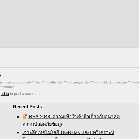
เป็นเข็มทิศให้คุณตัดสินใจเลือกพาร์ทเ
เหมาะสมที่สุดสำหรับแบรนด์ของคุณ
y
 these tags: <a href="" title=""> <abbr title=""> <acronym title=""> <b> <blockquote cite=""> <
e> <strong>
ged in
to post a comment.
Recent Posts
RSA-2048: ความเข้าใจเชิงลึกเกี่ยวกับอนาคต
ความปลอดภัยข้อมูล
เจาะลึกเทคโนโลยี TIGR-Tas และบทวิเคราะห์