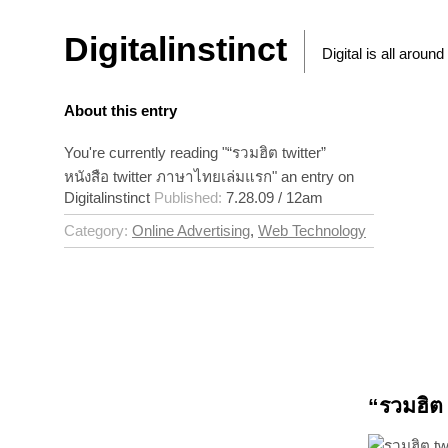
Digitalinstinct
Digital is all around
About this entry
You're currently reading "“รวมฮิต twitter”
หนังสือ twitter ภาษาไทยเล่มแรก" an entry on
Digitalinstinct
Published:
7.28.09 / 12am
Category:
Online Advertising
,
Web Technology
“รวมฮิต 