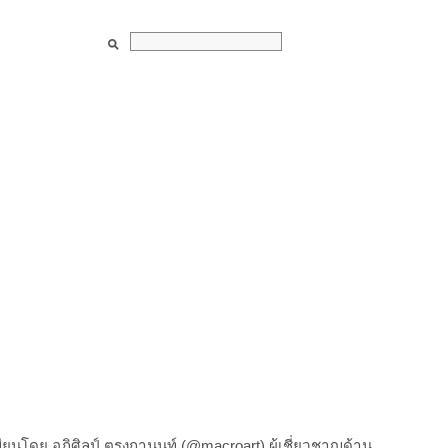
ขียนโดย อภิศิลป์ ตรุงกานนท์ (@macroart) ผู้เชี่ยวชาญด้าน