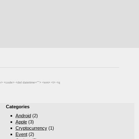
นอร์ที่
ที่สุดของการจัดอันดับก็คือ PageRank algorithm
ถึงแม้ในตอนนี้จะเป็นเพียงแค่องค์ประกอบหนึ่ง
ในระบบทั้งหมดของการจัดอันดับ องค์ประกอ
บอื่นๆ ได้แก่ language models (การทำความ
เข้าใจ วลี, คำเหมือน,diacritics,การสะกดคำผิด
และอื่นๆ), query…
cite> <code> <del datetime=""> <em> <i> <q
Categories
Android
(2)
Apple
(3)
Cryptocurrency
(1)
Event
(2)