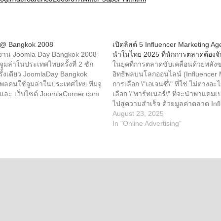
 @ Bangkok 2008
เปิดลิสต์ 5 Influencer Marketing Ag
งาน Joomla Day Bangkok 2008
นำในไทย 2025 ที่นักการตลาดต้องจั
มล่าในประเทศไทยครั้งที่ 2 ซัก
ในยุคที่การตลาดขับเคลื่อนด้วยพลังข
ครั้งเดียว JoomlaDay Bangkok
อิทธิพลบนโลกออนไลน์ (Influencer 
พลคนใช้จูมล่าในประเทศไทย ทีมจู
การเลือก \"เอเจนซี่\" ที่ใช่ ไม่ต่างอ
และ เว็บไซต์ JoomlaCorner.com
เลือก \"พาร์ทเนอร์\" ที่จะนำพาแค
์เทคโนโลยีอิเล็กทรอนิกส์และ
ไปสู่ความสำเร็จ ด้วยมูลค่าตลาด Inf
แห่งชาติ (NECTEC) และ สมาคม
Marketing ในไทยที่พุ่งสูงกว่า 53 ล้
August 23, 2025
เพนซอร์สแห่งประเทศไทย (TOSF)
สหรัฐในปี 2023 และยังคงเติบโตไม่ห
In "Online Advertising"
ผู้มีใจรักจูมล่าเข้าร่วมงาน
นักการตลาดต่างมองหาเครื่องมือนี้เพื่
angkok 2008 วันรวมพลคนใช้จู
กับผู้บริโภค แต่ความท้าทายคือ ท่า
ทยครั้งที่ 2 เสาร์ที่ 10
ซี่มากมายในตลาด เราจะรู้ได้อย่างไ
1 เวลา 8.30 น. - 17.00 น. ณ
ตัวจริง? การเลือกผิดพลาดอาจหมายถ
ระยาปาร์ค (รัชดา) ห้องแกรนด์รัช
ประมาณที่สูญเปล่า และผลลัพธ์ที่ไม่
้น 5 อาคารธารทิพย์) งานนี้จัดขึ้น
เป้าหมายทางธุรกิจ บทความนี้จึงถูกเขี
ช้งาน Joomla! ชาวไทยได้มีโอกาส
นักการตลาดโดยเฉพาะ เราจะพาคุณ
นโลยีใหม่ของ…
ถึงเกณฑ์การเลือกเอเจนซี่คุณภาพใน
Driven พร้อมเปิดลิสต์ 5+1 เอเจนซี่ชั