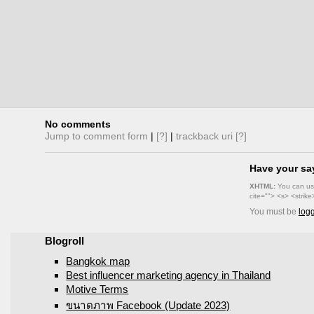
No comments
Jump to comment form
|
[?]
|
trackback uri
[?]
Have your sa
XHTML:
You can use
cite=""> <s> <strik
You must be
log
Blogroll
Bangkok map
Best influencer marketing agency in Thailand
Motive Terms
ขนาดภาพ Facebook (Update 2023)