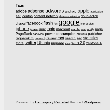
Tags
adwords
apple
adsense
adobe
android
application
as3
centos
content network
doubleclick
data visualization
google
flash
facebook
drupal
fun
impression
iphone
login
linux
macroart
page
joomla
mambo
next
oreilly
PageRank
power consumption
publisher
pageview
previous
root
statistics
ragnarok m
review
search
seo
research
twitter
Ubuntu
web 2.0
store
upgrade
zenfone 4
view
Powered by
Hemingway Reloaded
flavored
Wordpress
.